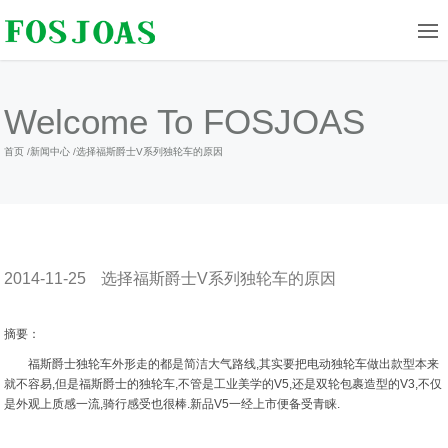
Welcome To FOSJOAS
首页
/
新闻中心
/
选择福斯爵士V系列独轮车的原因
2014-11-25
选择福斯爵士V系列独轮车的原因
摘要：
福斯爵士独轮车外形走的都是简洁大气路线,其实要把电动独轮车做出款型本来
就不容易,但是福斯爵士的独轮车,不管是工业美学的V5,还是双轮包裹造型的V3,不仅
是外观上质感一流,骑行感受也很棒.新品V5一经上市便备受青睐.