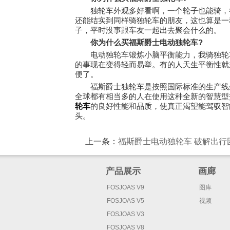
独轮车外观多好看啊，一个轮子也能骑，很
还能结实到同样骑独轮车的朋友，这也算是一
子，平时没事跟车友一起出去聚会什么的。
你为什么买福斯爵士电动独轮车?
电动独轮车锻炼小脑平衡能力，我骑独轮车
的事现在变得轻而易举。有的人天生平衡性就
便了。
福斯爵士独轮车是按照国际标准的生产线生
全球都有相当多的人在使用这种全新的智慧型
轮车
的良好性能和品质，使真正渴望能驾驭智
头。
上一条：
福斯爵士电动独轮车 破解出行
产品展示
画廊
FOSJOAS V9
图库
FOSJOAS V5
视频
FOSJOAS V3
FOSJOAS V8