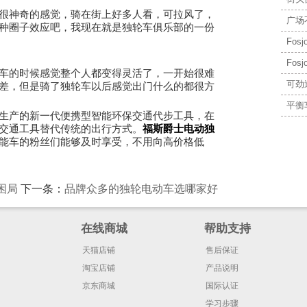
神奇的感觉，骑在街上好多人看，可拉风了，
广场
种圈子效应吧，我现在就是独轮车俱乐部的一份
Fo
Fo
的时候感觉整个人都变得灵活了，一开始很难
可劲
差，但是骑了独轮车以后感觉出门什么的都很方
平衡
产的新一代便携型智能环保交通代步工具，在
交通工具替代传统的出行方式。
福斯爵士电动独
能车的粉丝们能够及时享受，不用向高价格低
困局
下一条：
品牌众多的独轮电动车选哪家好
在线商城
帮助支持
天猫店铺
售后保证
淘宝店铺
产品说明
京东商城
国际认证
学习步骤