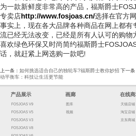
为一款新鲜度非常高的产品，福斯爵士FOSJ
专卖店
http://www.fosjoas.cn/
选择在官方
事实上，现在各大品牌各种商品在网上都有专
流已经无法改变，已经是所有人认可的购物
喜欢绿色环保又时尚简约福斯爵士FOSJOA
话，就赶紧上网选购一款吧!
上一条：
如何挑选适合自己的独轮车?福斯爵士教你妙招
下一条
动平衡车：科技让生活更节能
产品展示
画廊
在线商
FOSJOAS V9
图库
天猫店铺
FOSJOAS V5
视频
淘宝店铺
FOSJOAS V3
京东商城
FOSJOAS V8
FOSJOAS V6