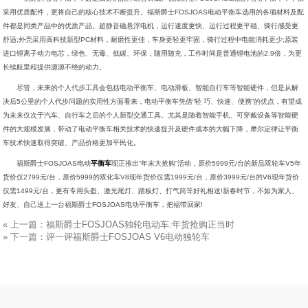
采用优质配件，更将自己的核心技术不断提升。福斯爵士FOSJOAS电动平衡车选用的各项材料及配
件都是同类产品中的优质产品。超静音磁悬浮电机，运行速度更快、运行过程更平稳、骑行感受更
舒适;外壳采用高科技新型PC材料，耐磨性更佳，车身更轻更牢固，骑行过程中电能消耗更少;原装
进口锂离子动力电芯，绿色、无毒、低碳、环保，随用随充，工作时间是普通锂电池的2.9倍，为更
长续航里程提供源源不绝的动力。
尽管，未来的个人代步工具会包括电动平衡车、电动滑板、智能自行车等智能硬件，但是从解
决后5公里的个人代步问题的实用性方面看来，电动平衡车凭借“轻 巧、快速、便携”的优点，有望成
为未来仅次于汽车、自行车之后的个人新型交通工具。尤其是随着智能手机、可穿戴设备等智能硬
件的大规模发展，带动了电动平衡车相关技术的快速提升及硬件成本的大幅下降，摩尔定律让平衡
车技术快速取得突破、产品价格更加平民化。
福斯爵士FOSJOAS电动
平衡车
现正推出“年末大抢购”活动，原价5999元/台的新品双轮车V5年
货价仅2799元/台，原价5999的双化车V8现年货价仅需1999元/台，原价3999元/台的V6现年货价
仅需1499元/台，更有专用头盔、激光尾灯、踏板灯、打气筒等好礼相送!新春时节，不如为家人、
好友、自己送上一台福斯爵士FOSJOAS电动平衡车，把福带回家!
«
上一篇：
福斯爵士FOSJOAS独轮电动车:年货抢购正当时
»
下一篇：
评一评福斯爵士FOSJOAS V6电动独轮车