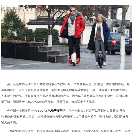
买什么品牌的电动平衡车才能骑得放心?这并不是一个多余的问题。如果是一件普通的商品，那
么能用就行，看个人荷包的承受能力。但如果是购买独轮车这种代步工具，就得避开那些便宜得令
人不放心的产品，而是寻找使用高品质原材料的产品。因为车子要想具备良好的安全性，必须从质
量开始。福斯爵士FOSJOAS电动平衡车，质量可靠，价格适中令人满意。
先介绍一上福斯爵士FOSJOAS
电动平衡车
吧。在一些街头，时常可以看到有人踩着像“风火
轮”般的神器在马路上行走，这种设备被称为电动平衡车，由于其操作简单、骑行方便，受到许多年
轻人的青睐。
一辆好的电动平衡车，必定由好的配件组合而成。福斯爵士FOSJOAS出品的电动平衡车，不仅