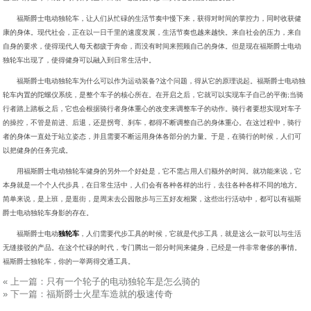
福斯爵士电动独轮车，让人们从忙碌的生活节奏中慢下来，获得对时间的掌控力，同时收获健
康的身体。现代社会，正在以一日千里的速度发展，生活节奏也越来越快。来自社会的压力，来自
自身的要求，使得现代人每天都疲于奔命，而没有时间来照顾自己的身体。但是现在福斯爵士电动
独轮车出现了，使得健身可以融入到日常生活中。
福斯爵士电动独轮车为什么可以作为运动装备?这个问题，得从它的原理说起。福斯爵士电动独
轮车内置的陀螺仪系统，是整个车子的核心所在。在开启之后，它就可以实现车子自己的平衡;当骑
行者踏上踏板之后，它也会根据骑行者身体重心的改变来调整车子的动作。骑行者要想实现对车子
的操控，不管是前进、后退，还是拐弯、刹车，都得不断调整自己的身体重心。在这过程中，骑行
者的身体一直处于站立姿态，并且需要不断运用身体各部分的力量。于是，在骑行的时候，人们可
以把健身的任务完成。
用福斯爵士电动独轮车健身的另外一个好处是，它不需占用人们额外的时间。就功能来说，它
本身就是一个个人代步具，在日常生活中，人们会有各种各样的出行，去往各种各样不同的地方。
简单来说，是上班，是逛街，是周末去公园散步与三五好友相聚，这些出行活动中，都可以有福斯
爵士电动独轮车身影的存在。
福斯爵士电动
独轮车
，人们需要代步工具的时候，它就是代步工具，就是这么一款可以与生活
无缝接驳的产品。在这个忙碌的时代，专门腾出一部分时间来健身，已经是一件非常奢侈的事情。
福斯爵士独轮车，你的一举两得交通工具。
«
上一篇：
只有一个轮子的电动独轮车是怎么骑的
»
下一篇：
福斯爵士火星车造就的极速传奇