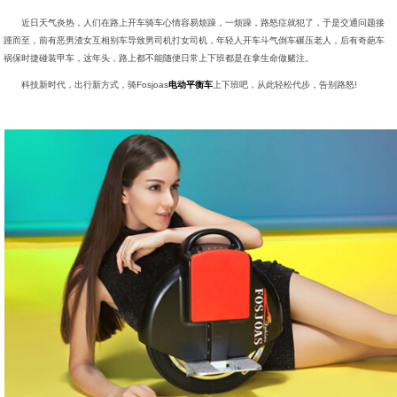
近日天气炎热，人们在路上开车骑车心情容易烦躁，一烦躁，路怒症就犯了，于是交通问题接
踵而至，前有恶男渣女互相别车导致男司机打女司机，年轻人开车斗气倒车碾压老人，后有奇葩车
祸保时捷碰装甲车，这年头，路上都不能随便日常上下班都是在拿生命做赌注。
科技新时代，出行新方式，骑Fosjoas
电动平衡车
上下班吧，从此轻松代步，告别路怒!