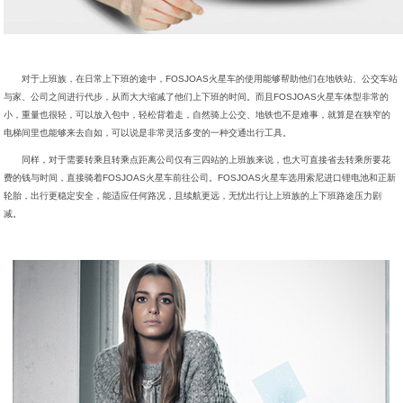
对于上班族，在日常上下班的途中，FOSJOAS火星车的使用能够帮助他们在地铁站、公交车站
与家、公司之间进行代步，从而大大缩减了他们上下班的时间。而且FOSJOAS火星车体型非常的
小，重量也很轻，可以放入包中，轻松背着走，自然骑上公交、地铁也不是难事，就算是在狭窄的
电梯间里也能够来去自如，可以说是非常灵活多变的一种交通出行工具。
同样，对于需要转乘且转乘点距离公司仅有三四站的上班族来说，也大可直接省去转乘所要花
费的钱与时间，直接骑着FOSJOAS火星车前往公司。FOSJOAS火星车选用索尼进口锂电池和正新
轮胎，出行更稳定安全，能适应任何路况，且续航更远，无忧出行让上班族的上下班路途压力剧
减。