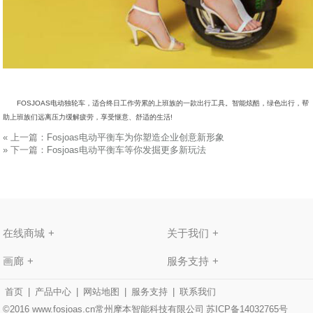
FOSJOAS电动独轮车，适合终日工作劳累的上班族的一款出行工具。智能炫酷，绿色出行，帮
助上班族们远离压力缓解疲劳，享受惬意、舒适的生活!
«
上一篇：
Fosjoas电动平衡车为你塑造企业创意新形象
»
下一篇：
Fosjoas电动平衡车等你发掘更多新玩法
在线商城
关于我们
画廊
服务支持
首页
|
产品中心
|
网站地图
|
服务支持
|
联系我们
©2016 www.fosjoas.cn常州摩本智能科技有限公司
苏ICP备14032765号