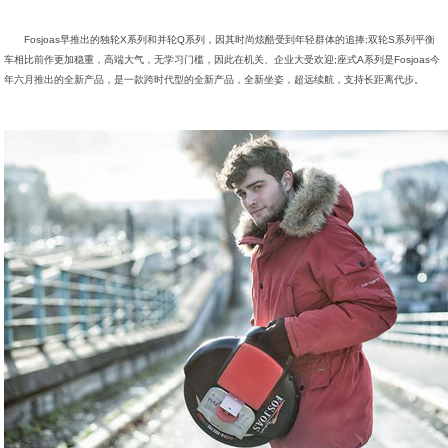
Fosjoas早推出的独轮X系列和并轮Q系列，因其时尚炫酷受到年轻群体的追捧;双轮S系列平衡
车相比前作更加稳重，高端大气，无学习门槛，因此在机关、企业大受欢迎;座式A系列是Fosjoas今
年六月推出的全新产品，是一款跨时代型的全新产品，全新坐姿，超远续航，支持长距离代步。