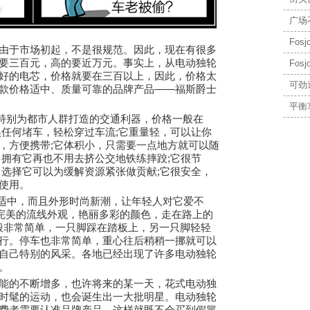
广场
Fo
于市场初起，不是很规范。因此，现在有很多
要三百元，高的要近万元。事实上，从电动独轮
Fo
好的电芯，价格就要在三百以上，因此，价格太
可劲
款价格适中、质量可靠的品牌产品——福斯爵士
平衡
特别为都市人群打造的交通利器，价格一般在
不惧任何堵车，轻松穿过车流;它重量轻，可以让你
，方便携带;它体积小，只需要一点地方就可以随
，拥有它再也不用去挤公交地铁练摔跤;它很节
，选择它可以为缓解资源紧张做贡献;它很安全，
使用。
适中，而且外形时尚新潮，让年轻人对它爱不
，完美的流线外观，艳丽多彩的颜色，走在路上的
一般非常简单，一只脚踩在踏板上，另一只脚轻轻
行。停车也非常简单，重心往后稍稍一挪就可以
自己特别的风采。各地已经出现了许多电动独轮
。
的不断增多，也许将来的某一天，花式电动独
时髦的运动，也会诞生出一大批明星。电动独轮
费者需要认准品牌产品，这样就既不会买到假冒