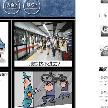
广东
新闻
让爱
FO
让F
Fo
街头