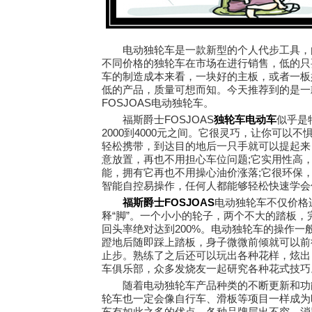
电动独轮车是一款新型的个人代步工具，由
不同价格的独轮车在市场在进行销售，低的只
车的制造成本来看，一块好的主板，或者一板
低的产品，质量可想而知。今天推荐到的是一
FOSJOAS电动独轮车。
福斯爵士FOSJOAS
独轮车电动车
似乎是
2000到4000元之间。它很灵巧，让你可以
轻松携带，到达目的地后一只手就可以提起来
意放置，再也不用担心车位问题;它实用性高
能，拥有它再也不用操心油价涨落;它很环保
智能自控易操作，任何人都能够轻松快速学会
福斯爵士FOSJOAS
电动独轮车不仅价格
释“脚”。一个小小的轮子，两个不大的踏板
回头率绝对达到200%。电动独轮车的操作
蹬地后随即踩上踏板，身子微微前倾就可以前
止步。熟练了之后还可以玩出各种花样，炫出
车俱乐部，众多发烧友一起研究各种花式技巧
随着电动独轮车产品种类的不断更新和功能
轮车也一定会像自行车、滑板等项目一样成为
车有如此之多的优点，各种品牌层出不穷，消