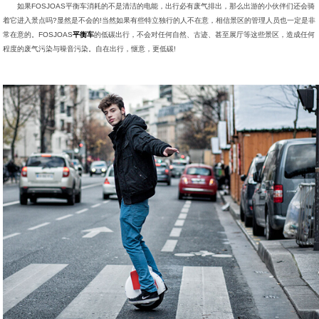
如果FOSJOAS平衡车消耗的不是清洁的电能，出行必有废气排出，那么出游的小伙伴们还会骑
着它进入景点吗?显然是不会的!当然如果有些特立独行的人不在意，相信景区的管理人员也一定是非
常在意的。FOSJOAS
平衡车
的低碳出行，不会对任何自然、古迹、甚至展厅等这些景区，造成任何
程度的废气污染与噪音污染。自在出行，惬意，更低碳!