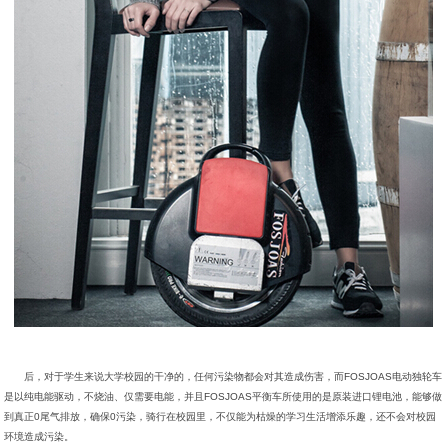
后，对于学生来说大学校园的干净的，任何污染物都会对其造成伤害，而FOSJOAS电动独轮车
是以纯电能驱动，不烧油、仅需要电能，并且FOSJOAS平衡车所使用的是原装进口锂电池，能够做
到真正0尾气排放，确保0污染，骑行在校园里，不仅能为枯燥的学习生活增添乐趣，还不会对校园
环境造成污染。