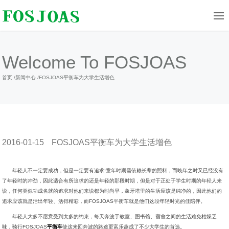
Welcome To FOSJOAS
首页
/
新闻中心
/
FOSJOAS平衡车为大学生活增色
2016-01-15
FOSJOAS平衡车为大学生活增色
年轻人不一定要成功，但是一定要有追求!童年时期需依赖长辈的照料，而晚年之时又已经没有
了年轻时的冲劲，因此适合有所追求的还是年轻的那段时期，但是对于正处于学生时期的年轻人来
说，任何类似功成名就的追求对他们来说都为时尚早，象牙塔里的生活应该是纯净的，因此他们的
追求应该就是活出年轻、活得精彩，而FOSJOAS平衡车就是他们这段年轻时光的佳陪伴。
年轻人大多不愿意受到太多的约束，每天奔波于教室、图书馆、宿舍之间的生活难免枯燥乏
味，骑行FOSJOAS
平衡车
使这来回奔波的路途更富乐趣成了不少大学生的首选。