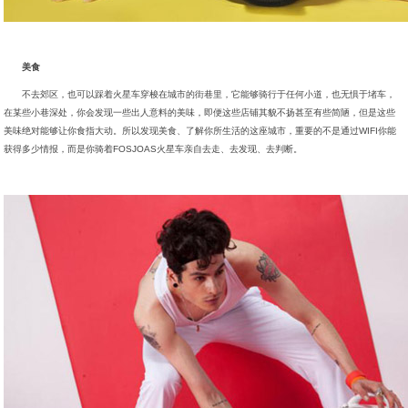
美食
不去郊区，也可以踩着火星车穿梭在城市的街巷里，它能够骑行于任何小道，也无惧于堵车，
在某些小巷深处，你会发现一些出人意料的美味，即便这些店铺其貌不扬甚至有些简陋，但是这些
美味绝对能够让你食指大动。所以发现美食、了解你所生活的这座城市，重要的不是通过WIFI你能
获得多少情报，而是你骑着FOSJOAS火星车亲自去走、去发现、去判断。