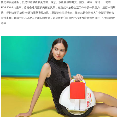
段史诗级的旅程，但是却能够收获更充实、惬意、放松的假期时光。阳光、树木、草地……骑着
FOSJOAS火星车，你将会遇见更多美丽的风景，在自然中放松生活工作中的一切压力，清空一切烦
恼，得到短暂的放松;你还将重新审视自己，重新定位生活状态。旅途总是会带给人们全新的视角去
看待事物，而骑行FOSJOAS平衡车的旅途，则会借助它自身的小巧便携让旅途更自在，让你玩的更
尽兴。