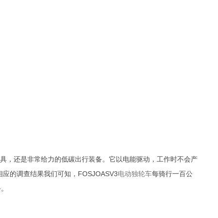
工具，还是非常给力的低碳出行装备。它以电能驱动，工作时不会产
的调查结果我们可知，FOSJOASV3
电动独轮车
每骑行一百公
手。