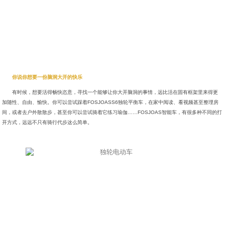
你说你想要一份脑洞大开的快乐
有时候，想要活得畅快恣意，寻找一个能够让你大开脑洞的事情，远比活在固有框架里来得更
加随性、自由、愉快。你可以尝试踩着FOSJOASS6独轮平衡车，在家中阅读、看视频甚至整理房
间，或者去户外散散步，甚至你可以尝试骑着它练习瑜伽……FOSJOAS智能车，有很多种不同的打
开方式，远远不只有骑行代步这么简单。