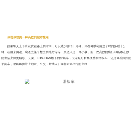
你说你想要一种高效的城市生活
如果每天上下班花费在路上的时间，可以减少哪怕十分钟，你都可以利用这个时间多睡十分
钟、或用来阅读、绕道去某个想去的地方等等，虽然只是一件小事，但一次高效的出行却能够让你
的生活变得更精彩、充实。FOSJOAS旗下的智能车，无论是可折叠便携的滑板车，还是体感操控的
平衡车，都能够携带上地铁、公交，帮助人们弥补短途出行的空白。