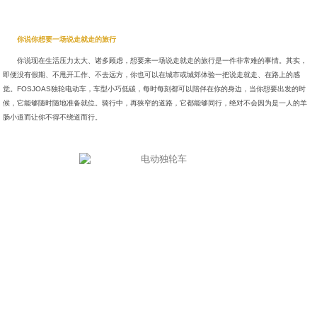
你说你想要一场说走就走的旅行
你说现在生活压力太大、诸多顾虑，想要来一场说走就走的旅行是一件非常难的事情。其实，
即便没有假期、不甩开工作、不去远方，你也可以在城市或城郊体验一把说走就走、在路上的感
觉。FOSJOAS独轮电动车，车型小巧低碳，每时每刻都可以陪伴在你的身边，当你想要出发的时
候，它能够随时随地准备就位。骑行中，再狭窄的道路，它都能够同行，绝对不会因为是一人的羊
肠小道而让你不得不绕道而行。