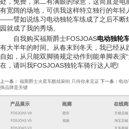
处，免费，第二有满眼的绿意，这简直是电脑
有宽阔的场地，可供我这样特立独行的年轻
——譬如说练习电动独轮车练成了之后不断
园就成了我的秀场。
自我购买福斯爵士FOSJOAS
电动独轮
有大半年的时间。从春末到冬天，我已经从
自如，从只能双脚骑规定动作到能单脚表演“
在，请叫我FOSJOAS独轮车骑行达人吧!
上一条：
福斯爵士火星车酷炫刷街 只待你来见证
下一条：
电动
择品牌是关键
产品展示
画廊
在线商
FOSJOAS V9
图库
天猫店铺
FOSJOAS V5
视频
淘宝店铺
FOSJOAS V3
京东商城